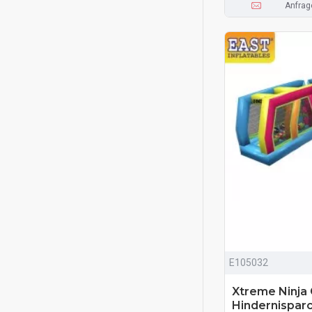
Anfrag
E105032
Xtreme Ninj
Hindernispar