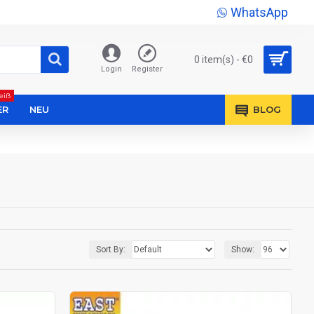
WhatsApp
0 item(s) - €0
Login
Register
eiß
ER
NEU
BLOG
Sort By:
Show: