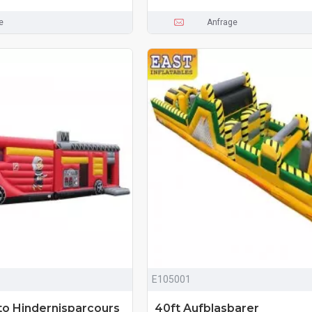
e
Anfrage
E105001
o Hindernisparcours
40ft Aufblasbarer