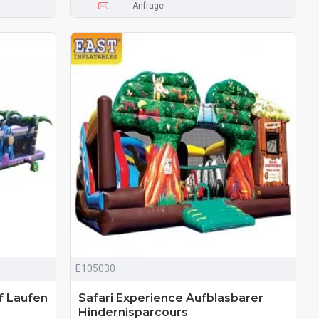
Anfrage
E105030
f Laufen
Safari Experience Aufblasbarer
Hindernisparcours