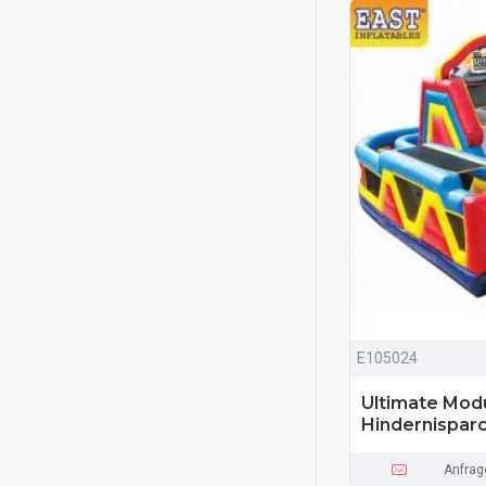
E105024
Ultimate Mod
Hindernispar
Anfrag