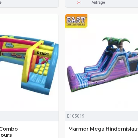
e
Anfrage
E105019
a Combo
Marmor Mega Hindernislau
cours