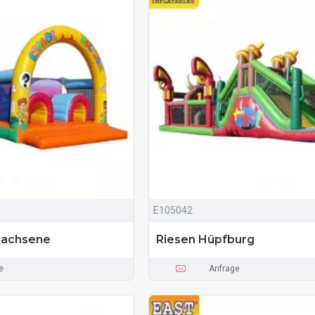
E105042
wachsene
Riesen Hüpfburg
e
Anfrage