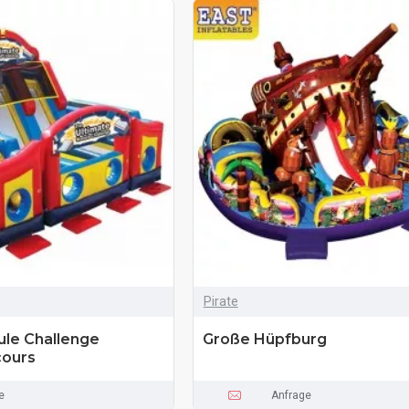
Pirate
ule Challenge
Große Hüpfburg
cours
e
Anfrage