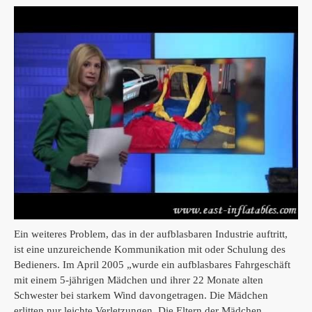
Ein weiteres Problem, das in der aufblasbaren Industrie auftritt,
ist eine unzureichende Kommunikation mit oder Schulung des
Bedieners.
Im April 2005 „wurde ein aufblasbares Fahrgeschäft
mit einem 5-jährigen Mädchen und ihrer 22 Monate alten
Schwester bei starkem Wind davongetragen.
Die Mädchen
erlitten nur leichte Verletzungen.
Die Eltern der Mädchen