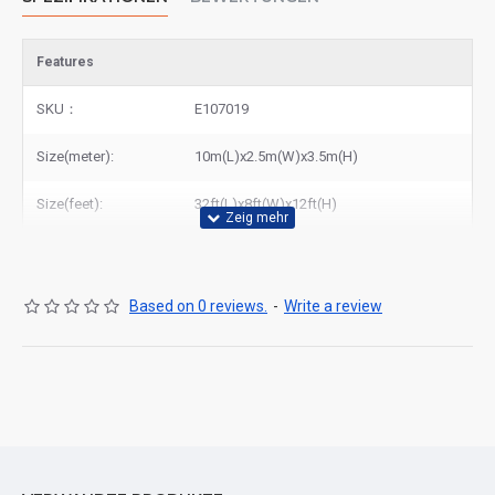
Features
SKU：
E107019
Size(meter):
10m(L)x2.5m(W)x3.5m(H)
Size(feet):
32ft(L)x8ft(W)x12ft(H)
Based on 0 reviews.
-
Write a review