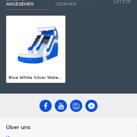
LETZTE
ANGESEHEN
GESEHEN
Technische Daten:
Produktname:
Blue White Silver Waterslide S12
Größe:
6 m (Länge) × 2.7 m (Breite) × 3.7 m (Höhe)
Material:
0,55 mm PVC, EN14960-zertifiziert
Inklusive:
1 CE-zertifiziertes Gebläse
Typische Einsatzorte:
Gärten, Schulen, Feriencamps, Freizeitparks, Hotels mit
Blue White Silver Waterslide S12
Spielbereich, Outdoor-Events für Familien
Jetzt kaufen – direkt vom Hersteller!
Diese kompakte Wasserrutsche ist die perfekte Ergänzung für
Ihr Event- oder Spielplatzangebot. Bestellen Sie die
Blue White
Silver Waterslide S12
direkt vom Hersteller und profitieren Sie
von geprüfter Qualität, kurzen Lieferzeiten und persönlichem
Über uns
Service.