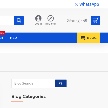
WhatsApp
0 item(s) - €0
Login
Register
eiß
ER
NEU
BLOG
Blog Categories