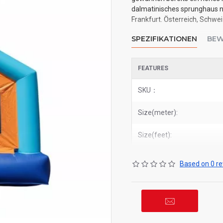
dalmatinisches sprunghaus na
Frankfurt. Österreich, Schwei
SPEZIFIKATIONEN
BEW
FEATURES
SKU：
Size(meter):
Size(feet):
Based on 0 re