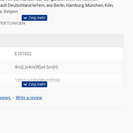
ch Deutschland liefern, wie Berlin, Hamburg, München, Köln,
z, Belgien.
ERTUNGEN
E101022
4m(L)x4m(W)x4.5m(H)
13ft(L)x13ft(W)x15ft(H)
views.
-
Write a review