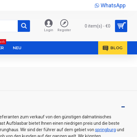
WhatsApp
0 item(s) - €0
Login
Register
eiß
ER
NEU
BLOG
lieferanten zum verkauf von den günstigen dalmatinisches
st Aufblasbar bietet Ihnen einen niedrigen preis und die beste
prunghaus. Wir sind der führer auf dem gebiet von
springburg
und
lob von den kunden auf der ganzen welt. Wir könnten