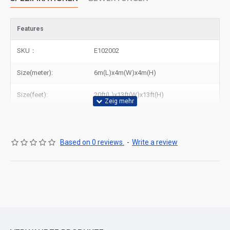
Features
SKU：
E102002
Size(meter):
6m(L)x4m(W)x4m(H)
Size(feet):
20ft(L)x13ft(W)x13ft(H)
Based on 0 reviews.
-
Write a review