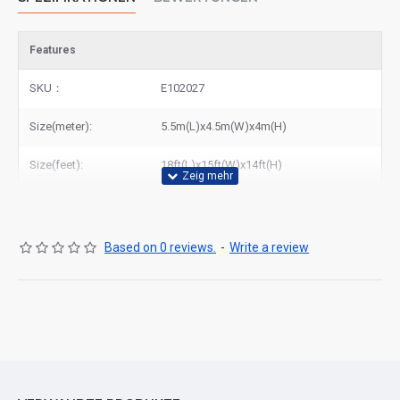
Features
SKU：
E102027
Size(meter):
5.5m(L)x4.5m(W)x4m(H)
Size(feet):
18ft(L)x15ft(W)x14ft(H)
Based on 0 reviews.
-
Write a review