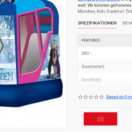
welt. Wir könnten gefrorenes
München, Köln, Frankfurt. Öst
SPEZIFIKATIONEN
BEW
FEATURES
SKU：
Size(meter):
Size(feet):
Based on 0 re