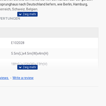
 sprunghaus nach Deutschland liefern, wie Berlin, Hamburg,
erreich, Schweiz, Belgien.
ERTUNGEN
E102028
5.5m(L)x4.5m(W)x4m(H)
18ft(L)x15ft(W)x13ft(H)
views.
-
Write a review