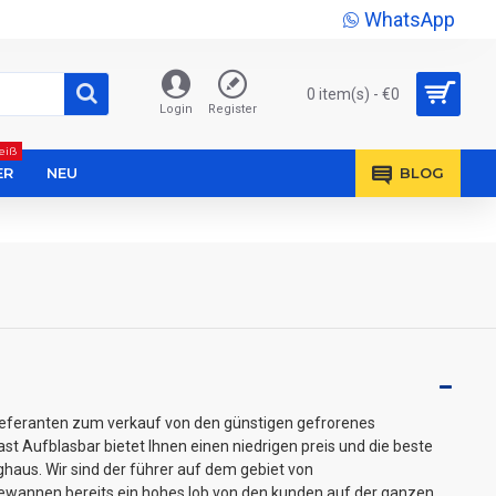
WhatsApp
0 item(s) - €0
Login
Register
eiß
ER
NEU
BLOG
lieferanten zum verkauf von den günstigen gefrorenes
st Aufblasbar bietet Ihnen einen niedrigen preis und die beste
ghaus. Wir sind der führer auf dem gebiet von
wannen bereits ein hohes lob von den kunden auf der ganzen