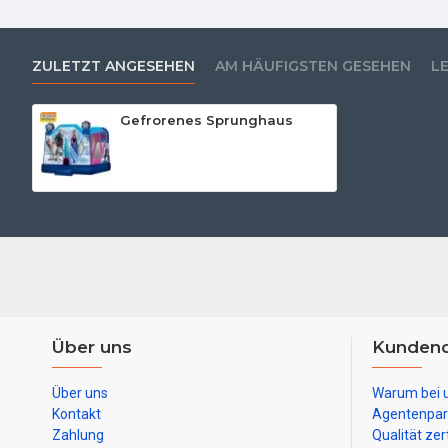
ZULETZT ANGESEHEN
AM HÄUFIGSTEN GESEHEN
L
Gefrorenes Sprunghaus
Über uns
Kundend
Über uns
Warum bei 
Kontakt
Agentenpar
Zahlung
Qualität zert