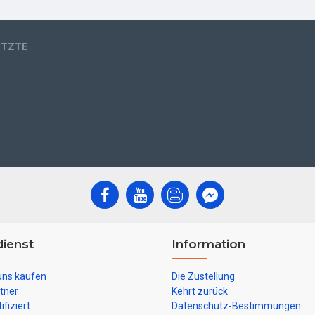
ETZTE
ienst
Information
uns kaufen
Die Zustellung
tner
Kehrt zurück
ifiziert
Datenschutz-Bestimmungen