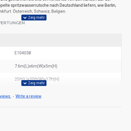
pelte spritzwasserrutsche nach Deutschland liefern, wie Berlin,
kfurt. Österreich, Schweiz, Belgien.
ERTUNGEN
E104038
7.6m(L)x6m(W)x5m(H)
25ft(L)x20ft(W)x17ft(H)
views.
-
Write a review