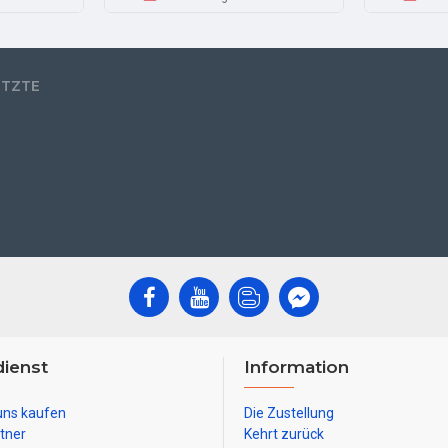
ETZTE
ienst
Information
uns kaufen
Die Zustellung
tner
Kehrt zurück