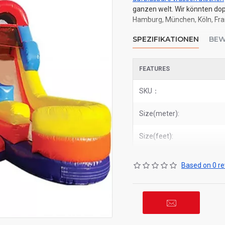
ganzen welt. Wir könnten dop
Hamburg, München, Köln, Fran
SPEZIFIKATIONEN
BEW
FEATURES
SKU：
Size(meter):
Size(feet):
Based on 0 re