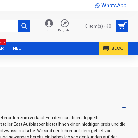
WhatsApp
0 item(s) - €0
Login
Register
eiß
ER
NEU
BLOG
lieferanten zum verkauf von den günstigen doppelte
teller East Aufblasbar bietet Ihnen einen niedrigen preis und die
pritzwasserrutsche. Wir sind der führer auf dem gebiet von
und gewannen bereits ein hohes lob von den kunden auf der