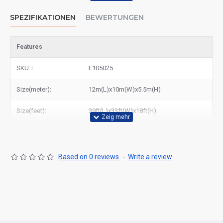
SPEZIFIKATIONEN
BEWERTUNGEN
Features
SKU：
E105025
Size(meter):
12m(L)x10m(W)x5.5m(H)
Size(feet):
39ft(L)x33ft(W)x18ft(H)
Based on 0 reviews.
-
Write a review