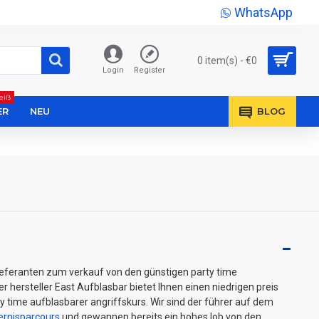
WhatsApp
0 item(s) - €0
Login
Register
eiß
ER
NEU
BLOG
lieferanten zum verkauf von den günstigen party time
r hersteller East Aufblasbar bietet Ihnen einen niedrigen preis
ty time aufblasbarer angriffskurs. Wir sind der führer auf dem
ernisparcours
und gewannen bereits ein hohes lob von den