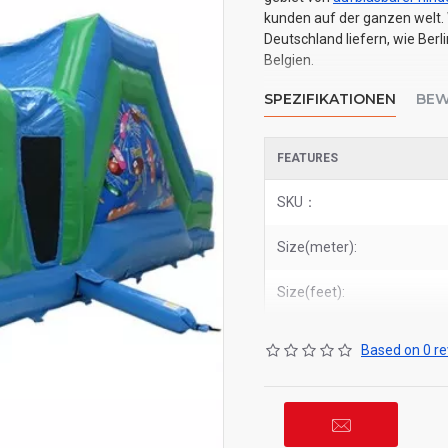
kunden auf der ganzen welt. 
Deutschland liefern, wie Berl
Belgien.
SPEZIFIKATIONEN
BEW
FEATURES
SKU：
Size(meter):
Size(feet):
Based on 0 re