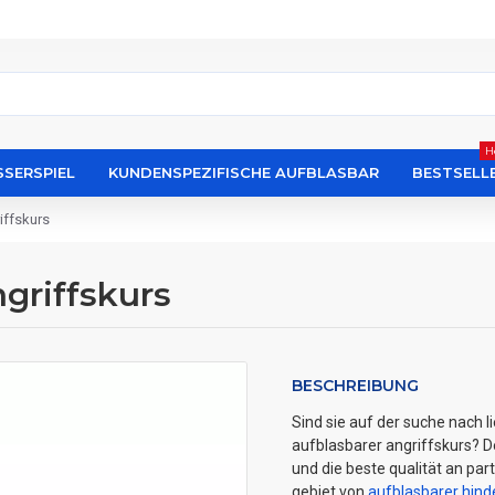
H
SERSPIEL
KUNDENSPEZIFISCHE AUFBLASBAR
BESTSELL
iffskurs
griffskurs
BESCHREIBUNG
Sind sie auf der suche nach 
aufblasbarer angriffskurs? De
und die beste qualität an par
gebiet von
aufblasbarer hind