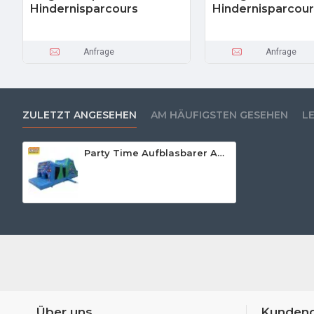
Hindernisparcours
Hindernisparcour
Anfrage
Anfrage
ZULETZT ANGESEHEN
AM HÄUFIGSTEN GESEHEN
L
Party Time Aufblasbarer Angriffskurs
Über uns
Kundend