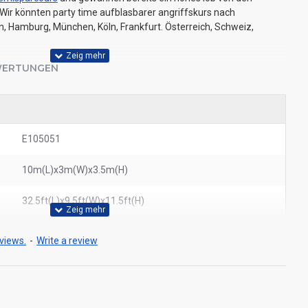
Wir könnten party time aufblasbarer angriffskurs nach
in, Hamburg, München, Köln, Frankfurt. Österreich, Schweiz,
ERTUNGEN
E105051
10m(L)x3m(W)x3.5m(H)
32.5ft(L)x9.5ft(W)x11.5ft(H)
views.
-
Write a review