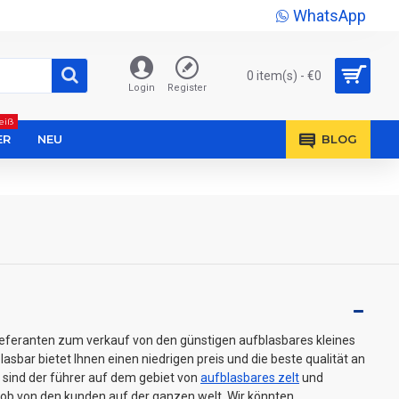
WhatsApp
0 item(s) - €0
Login
Register
eiß
ER
NEU
BLOG
lieferanten zum verkauf von den günstigen aufblasbares kleines
lasbar bietet Ihnen einen niedrigen preis und die beste qualität an
r sind der führer auf dem gebiet von
aufblasbares zelt
und
lob von den kunden auf der ganzen welt. Wir könnten