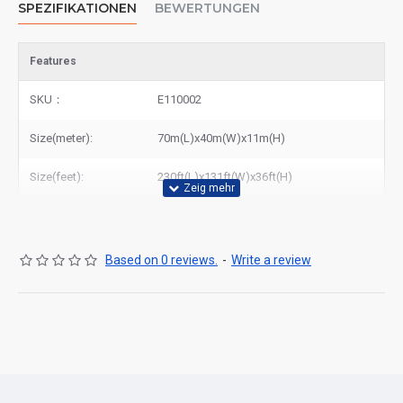
SPEZIFIKATIONEN
BEWERTUNGEN
Features
SKU：
E110002
Size(meter):
70m(L)x40m(W)x11m(H)
Size(feet):
230ft(L)x131ft(W)x36ft(H)
Based on 0 reviews.
-
Write a review