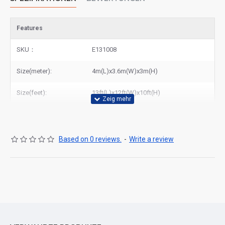
Features
SKU：
E131008
Size(meter):
4m(L)x3.6m(W)x3m(H)
Size(feet):
13ft(L)x12ft(W)x10ft(H)
Based on 0 reviews.
-
Write a review