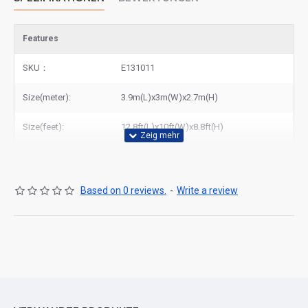
Features
SKU：
E131011
Size(meter):
3.9m(L)x3m(W)x2.7m(H)
Size(feet):
12.8ft(L)x10ft(W)x8.8ft(H)
Based on 0 reviews.
-
Write a review