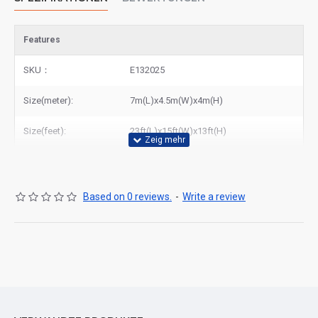
Features
SKU：
E132025
Size(meter):
7m(L)x4.5m(W)x4m(H)
Size(feet):
23ft(L)x15ft(W)x13ft(H)
Based on 0 reviews.
-
Write a review