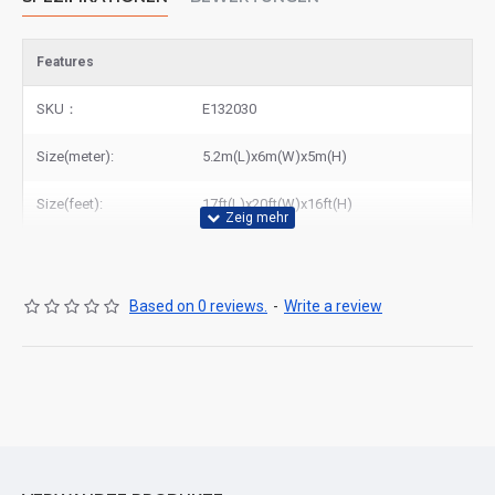
Features
SKU：
E132030
Size(meter):
5.2m(L)x6m(W)x5m(H)
Size(feet):
17ft(L)x20ft(W)x16ft(H)
Based on 0 reviews.
-
Write a review