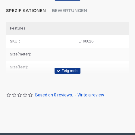
SPEZIFIKATIONEN
BEWERTUNGEN
Features
SKU：
E190026
Size(meter):
Size(feet):
Based on 0 reviews.
-
Write a review