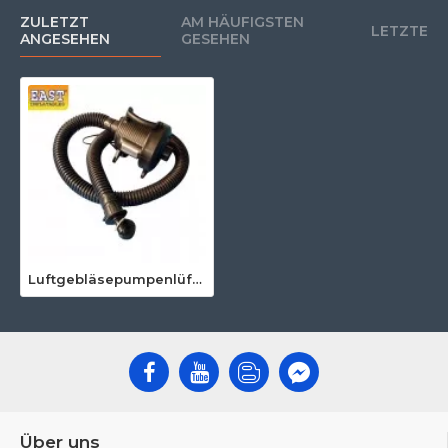
ZULETZT
AM HÄUFIGSTEN
LETZTE
ANGESEHEN
GESEHEN
Luftgebläsepumpenlüfter 220V 680W
Über uns