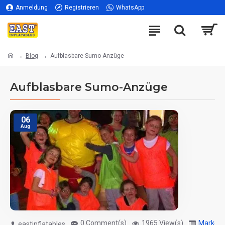
Anmeldung
Registrieren
WhatsApp
Blog
Aufblasbare Sumo-Anzüge
Aufblasbare Sumo-Anzüge
06
Aug
0 Comment(s)
1965 View(s)
Marketi
eastinflatables