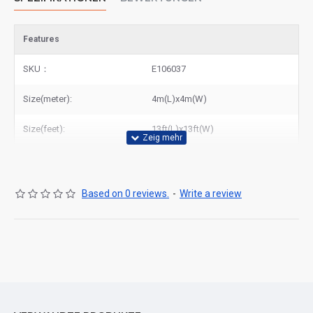
Features
SKU：
E106037
Size(meter):
4m(L)x4m(W)
Size(feet):
13ft(L)x13ft(W)
Based on 0 reviews.
-
Write a review