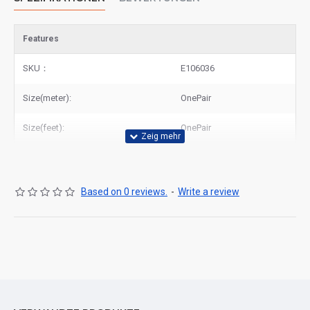
Features
SKU：
E106036
Size(meter):
OnePair
Size(feet):
OnePair
Based on 0 reviews.
-
Write a review