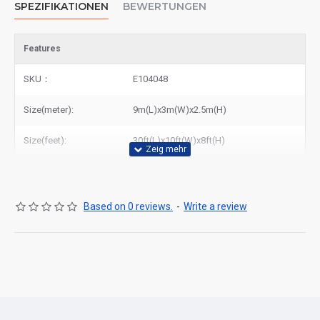
SPEZIFIKATIONEN
BEWERTUNGEN
Features
SKU：
E104048
Size(meter):
9m(L)x3m(W)x2.5m(H)
Size(feet):
30ft(L)x10ft(W)x8ft(H)
Based on 0 reviews.
-
Write a review