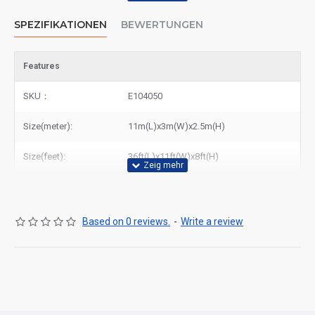
SPEZIFIKATIONEN
BEWERTUNGEN
Features
SKU：
E104050
Size(meter):
11m(L)x3m(W)x2.5m(H)
Size(feet):
36ft(L)x11ft(W)x8ft(H)
Based on 0 reviews.
-
Write a review