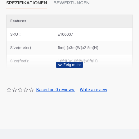
SPEZIFIKATIONEN
BEWERTUNGEN
Features
SKU：
E106007
Size(meter):
5m(L)x3m(W)x2.5m(H)
Size(feet):
16ft(L)x10ft(W)x8ft(H)
Based on 0 reviews.
-
Write a review