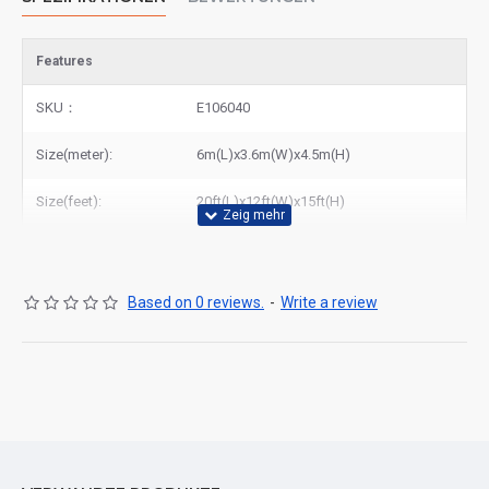
Features
SKU：
E106040
Size(meter):
6m(L)x3.6m(W)x4.5m(H)
Size(feet):
20ft(L)x12ft(W)x15ft(H)
Based on 0 reviews.
-
Write a review