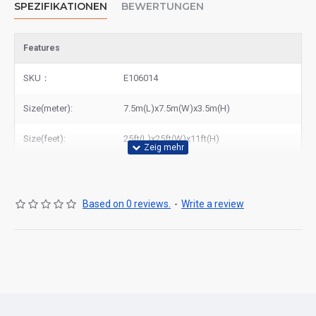
SPEZIFIKATIONEN
BEWERTUNGEN
Features
SKU：
E106014
Size(meter):
7.5m(L)x7.5m(W)x3.5m(H)
Size(feet):
25ft(L)x25ft(W)x11ft(H)
Based on 0 reviews.
-
Write a review