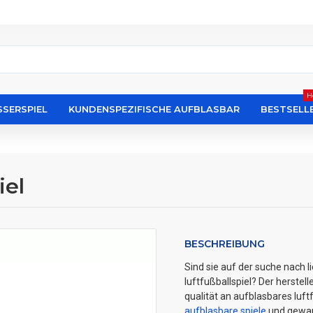
H
SERSPIEL
KUNDENSPEZIFISCHE AUFBLASBAR
BESTSELL
iel
BESCHREIBUNG
Sind sie auf der suche nach 
luftfußballspiel? Der herstel
qualität an aufblasbares luft
aufblasbare spiele
und gewann