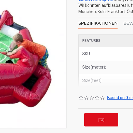
Wir könnten aufblasbares luft
München, Köln, Frankfurt. Öst
SPEZIFIKATIONEN
BEW
FEATURES
SKU：
Size(meter):
Size(feet):
Based on 0 re