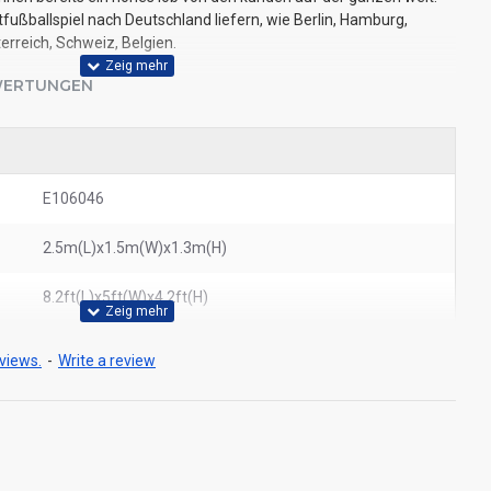
fußballspiel nach Deutschland liefern, wie Berlin, Hamburg,
erreich, Schweiz, Belgien.
ERTUNGEN
E106046
2.5m(L)x1.5m(W)x1.3m(H)
8.2ft(L)x5ft(W)x4.2ft(H)
views.
-
Write a review