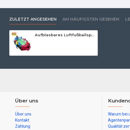
ZULETZT ANGESEHEN
AM HÄUFIGSTEN GESEHEN
L
Aufblasbares Luftfußballspiel
Über uns
Kundend
Über uns
Warum bei 
Kontakt
Agentenpar
Zahlung
Qualität zert