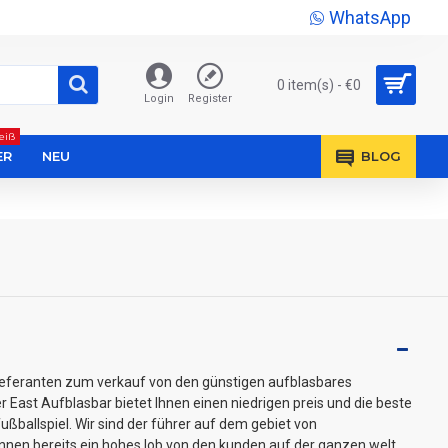
WhatsApp
0 item(s) - €0
Login
Register
eiß
ER
NEU
BLOG
lieferanten zum verkauf von den günstigen aufblasbares
ler East Aufblasbar bietet Ihnen einen niedrigen preis und die beste
fußballspiel. Wir sind der führer auf dem gebiet von
en bereits ein hohes lob von den kunden auf der ganzen welt.