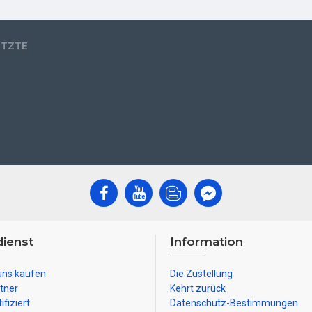
ETZTE
ienst
Information
uns kaufen
Die Zustellung
tner
Kehrt zurück
ifiziert
Datenschutz-Bestimmungen