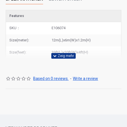
Features
SKU：
E106074
Size(meter):
12m(L)x6m(W)x1.2m(H)
Size(feet):
39ft(L)x20ft(W)x4ft(H)
Based on 0 reviews.
-
Write a review