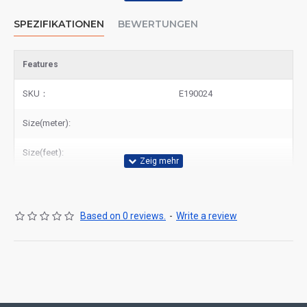
SPEZIFIKATIONEN
BEWERTUNGEN
Features
SKU：
E190024
Size(meter):
Size(feet):
Based on 0 reviews.
-
Write a review