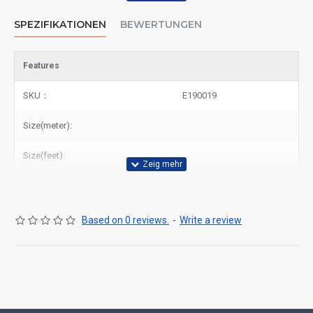
SPEZIFIKATIONEN
BEWERTUNGEN
Features
SKU：
E190019
Size(meter):
Size(feet):
Based on 0 reviews.
-
Write a review